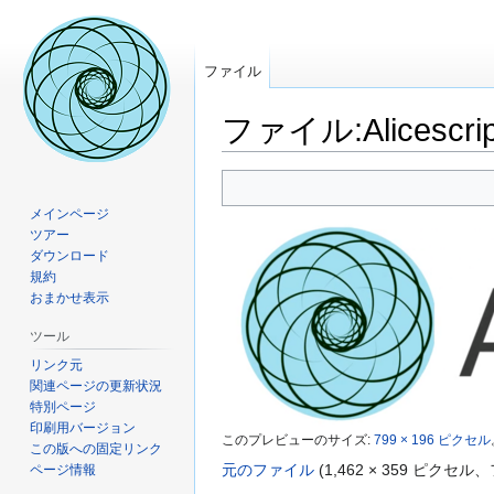
ファイル
ファイル:Alicescript
ナ
検
ビ
索
メインページ
ゲ
に
ツアー
ー
移
ダウンロード
規約
シ
動
おまかせ表示
ョ
ン
ツール
に
リンク元
移
関連ページの更新状況
動
特別ページ
印刷用バージョン
このプレビューのサイズ:
799 × 196 ピクセル
この版への固定リンク
元のファイル
‎
(1,462 × 359 ピク
ページ情報