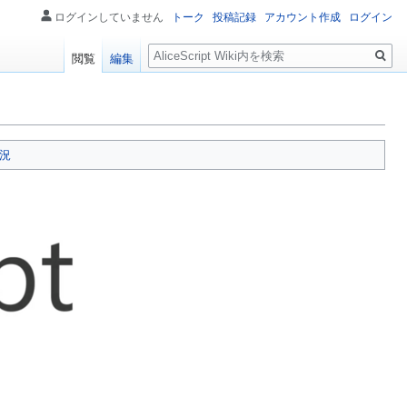
ログインしていません
トーク
投稿記録
アカウント作成
ログイン
検
閲覧
編集
索
況