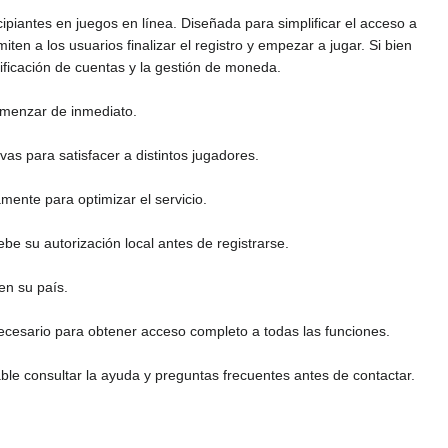
ipiantes en juegos en línea. Diseñada para simplificar el acceso a
n a los usuarios finalizar el registro y empezar a jugar. Si bien
rificación de cuentas y la gestión de moneda.
comenzar de inmediato.
s para satisfacer a distintos jugadores.
ente para optimizar el servicio.
be su autorización local antes de registrarse.
en su país.
necesario para obtener acceso completo a todas las funciones.
e consultar la ayuda y preguntas frecuentes antes de contactar.