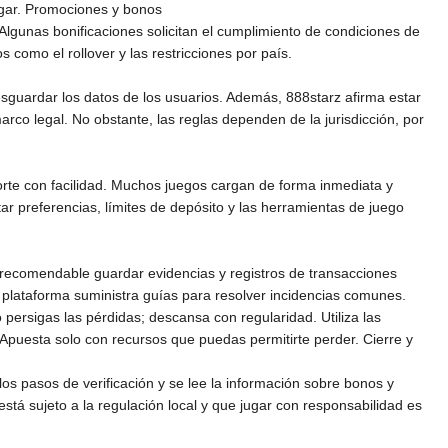
ugar. Promociones y bonos
Algunas bonificaciones solicitan el cumplimiento de condiciones de
como el rollover y las restricciones por país.
esguardar los datos de los usuarios. Además, 888starz afirma estar
rco legal. No obstante, las reglas dependen de la jurisdicción, por
porte con facilidad. Muchos juegos cargan de forma inmediata y
r preferencias, límites de depósito y las herramientas de juego
s recomendable guardar evidencias y registros de transacciones
a plataforma suministra guías para resolver incidencias comunes.
ersigas las pérdidas; descansa con regularidad. Utiliza las
. Apuesta solo con recursos que puedas permitirte perder. Cierre y
os pasos de verificación y se lee la información sobre bonos y
stá sujeto a la regulación local y que jugar con responsabilidad es