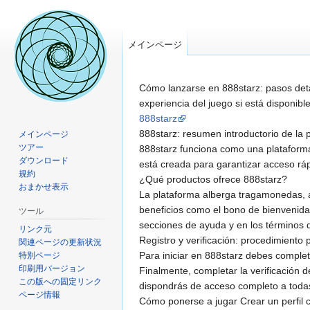
メインページ
ナ
検
Cómo lanzarse en 888starz: pasos detal
ビ
索
experiencia del juego si está disponibl
ゲ
に
888starz
ー
移
888starz: resumen introductorio de la 
メインページ
ツアー
シ
動
888starz funciona como una plataforma
ダウンロード
ョ
está creada para garantizar acceso ráp
規約
ン
¿Qué productos ofrece 888starz?
おまかせ表示
に
La plataforma alberga tragamonedas, a
移
beneficios como el bono de bienvenida 
ツール
動
secciones de ayuda y en los términos de
リンク元
Registro y verificación: procedimiento
関連ページの更新状況
Para iniciar en 888starz debes complet
特別ページ
印刷用バージョン
Finalmente, completar la verificación d
この版への固定リンク
dispondrás de acceso completo a todas
ページ情報
Cómo ponerse a jugar Crear un perfil co