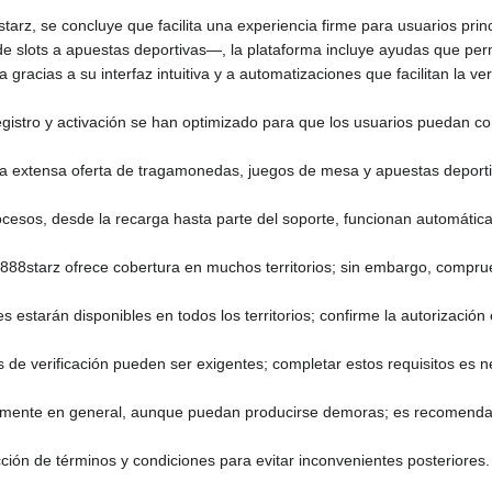
arz, se concluye que facilita una experiencia firme para usuarios princ
slots a apuestas deportivas—, la plataforma incluye ayudas que permite
gracias a su interfaz intuitiva y a automatizaciones que facilitan la ve
egistro y activación se han optimizado para que los usuarios puedan 
a extensa oferta de tragamonedas, juegos de mesa y apuestas deportiva
esos, desde la recarga hasta parte del soporte, funcionan automáticam
: 888starz ofrece cobertura en muchos territorios; sin embargo, comprue
s estarán disponibles en todos los territorios; confirme la autorización 
s de verificación pueden ser exigentes; completar estos requisitos es 
tamente en general, aunque puedan producirse demoras; es recomendabl
cción de términos y condiciones para evitar inconvenientes posteriores.