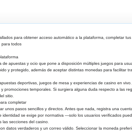
lados para obtener acceso automático a la plataforma, completar tus d
e para todos
plataforma
 de apuestas y ocio que pone a disposición múltiples juegos para usu
ido y protegido, además de aceptar distintas monedas para facilitar tr
puestas deportivas, juegos de mesa y experiencias de casino en vivo.
y promociones temporales. Si surgiera alguna duda respecto a las regl
l sitio.
 para completar
ar unos pasos sencillos y directos. Antes que nada, registra una cuen
e identidad se exige por normativa —solo los usuarios verificados puede
 las secciones del casino.
n datos verdaderos y un correo válido. Seleccionar la moneda preferida.