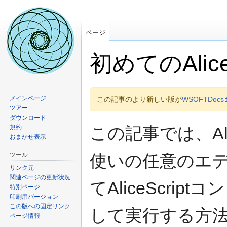
ページ
初めてのAliceS
ナ
検
メインページ
この記事のより新しい版が
WSOFTDocs
ビ
索
ツアー
ゲ
に
ダウンロード
ー
移
規約
この記事では、Ali
シ
動
おまかせ表示
ョ
ツール
使いの任意のエディタ
ン
リンク元
に
関連ページの更新状況
移
てAliceScri
特別ページ
動
印刷用バージョン
この版への固定リンク
して実行する方
ページ情報