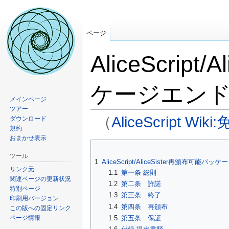
ページ
AliceScrip
ケージエン
メインページ
ツアー
（
AliceScript Wik
ダウンロード
規約
おまかせ表示
ナ
検
ビ
索
ツール
1
AliceScript/AliceSister再頒布可
ゲ
に
リンク元
1.1
第一条 総則
ー
移
関連ページの更新状況
1.2
第二条 許諾
特別ページ
シ
動
1.3
第三条 終了
印刷用バージョン
ョ
1.4
第四条 再頒布
この版への固定リンク
ン
ページ情報
1.5
第五条 保証
に